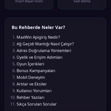
Erişim Başarı Oranı
Saat İzleme
Bu Rehberde Neler Var?
MaxWin Apigiriş Nedir?
Ağ Geçidi Mantığı Nasıl Çalışır?
Adres Doğrulama Yöntemleri
Üyelik ve Erişim Adımları
Oyun İçerikleri
Bonus Kampanyaları
Mobil Deneyim
Artılar ve Eksiler
Kullanıcı Yorumları
Rehber Yazıları
Sıkça Sorulan Sorular