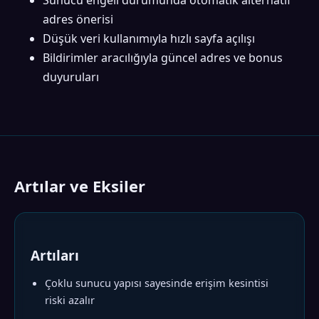
adres önerisi
Düşük veri kullanımıyla hızlı sayfa açılışı
Bildirimler aracılığıyla güncel adres ve bonus
duyuruları
Artılar ve Eksiler
Artıları
Çoklu sunucu yapısı sayesinde erişim kesintisi
riski azalır