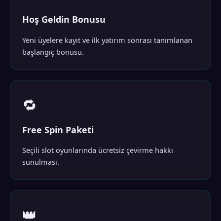
Hoş Geldin Bonusu
Yeni üyelere kayıt ve ilk yatırım sonrası tanımlanan
başlangıç bonusu.
🔁
Free Spin Paketi
Seçili slot oyunlarında ücretsiz çevirme hakkı
sunulması.
👑