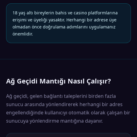
18 yaş altı bireylerin bahis ve casino platformlarına
erişimi ve üyeliği yasaktır. Herhangi bir adrese üye
olmadan önce doğrulama adımlarını uygulamanız
önemlidir.
Ağ Geçidi Mantığı Nasıl Çalışır?
Ağ geçidi, gelen bağlantı taleplerini birden fazla
sunucu arasında yönlendirerek herhangi bir adres
engellendiğinde kullanıcıyı otomatik olarak çalışan bir
sunucuya yönlendirme mantığına dayanır.