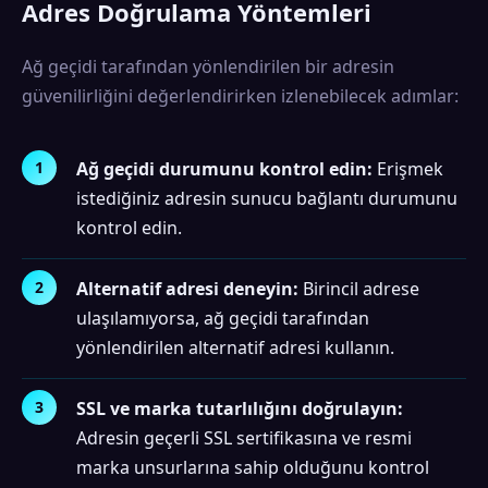
Adres Doğrulama Yöntemleri
Ağ geçidi tarafından yönlendirilen bir adresin
güvenilirliğini değerlendirirken izlenebilecek adımlar:
Ağ geçidi durumunu kontrol edin:
Erişmek
istediğiniz adresin sunucu bağlantı durumunu
kontrol edin.
Alternatif adresi deneyin:
Birincil adrese
ulaşılamıyorsa, ağ geçidi tarafından
yönlendirilen alternatif adresi kullanın.
SSL ve marka tutarlılığını doğrulayın:
Adresin geçerli SSL sertifikasına ve resmi
marka unsurlarına sahip olduğunu kontrol