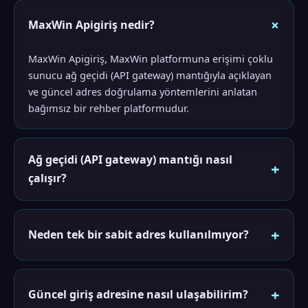
+
MaxWin Apigiriş nedir?
MaxWin Apigiriş, MaxWin platformuna erişimi çoklu
sunucu ağ geçidi (API gateway) mantığıyla açıklayan
ve güncel adres doğrulama yöntemlerini anlatan
bağımsız bir rehber platformudur.
Ağ geçidi (API gateway) mantığı nasıl
+
çalışır?
+
Neden tek bir sabit adres kullanılmıyor?
+
Güncel giriş adresine nasıl ulaşabilirim?