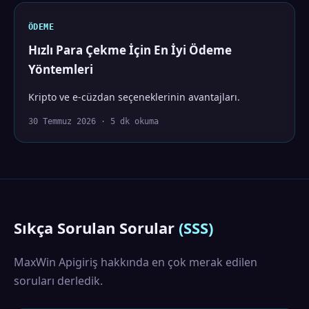
ÖDEME
Hızlı Para Çekme İçin En İyi Ödeme
Yöntemleri
Kripto ve e-cüzdan seçeneklerinin avantajları.
30 Temmuz 2026 · 5 dk okuma
Sıkça Sorulan Sorular
(SSS)
MaxWin Apigiriş hakkında en çok merak edilen
soruları derledik.