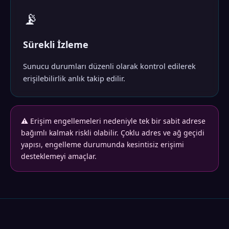
📡
Sürekli İzleme
Sunucu durumları düzenli olarak kontrol edilerek
erişilebilirlik anlık takip edilir.
⚠️ Erişim engellemeleri nedeniyle tek bir sabit adrese
bağımlı kalmak riskli olabilir. Çoklu adres ve ağ geçidi
yapısı, engelleme durumunda kesintisiz erişimi
desteklemeyi amaçlar.