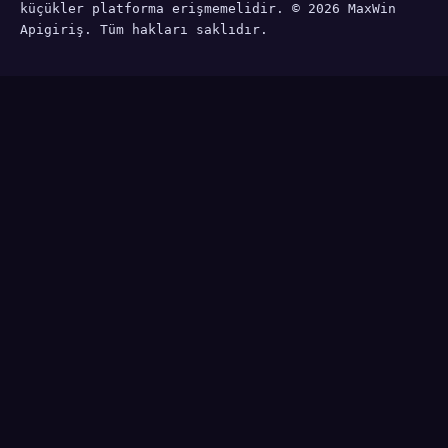
küçükler platforma erişmemelidir. ©
2026
MaxWin
Apigiriş. Tüm hakları saklıdır.