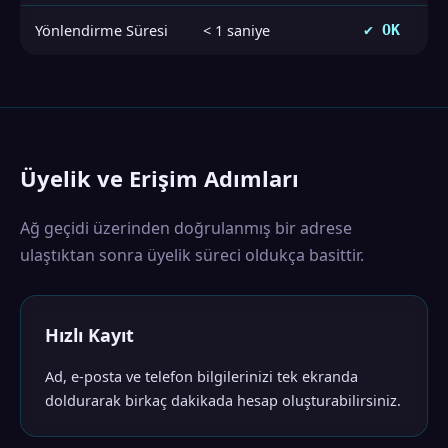
Yönlendirme Süresi
< 1 saniye
✔ OK
Üyelik ve Erişim Adımları
Ağ geçidi üzerinden doğrulanmış bir adrese
ulaştıktan sonra üyelik süreci oldukça basittir.
Hızlı Kayıt
Ad, e-posta ve telefon bilgilerinizi tek ekranda
doldurarak birkaç dakikada hesap oluşturabilirsiniz.