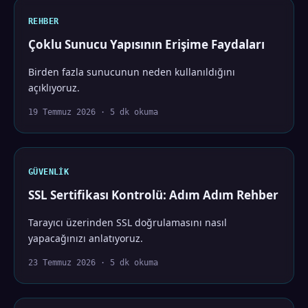
REHBER
Çoklu Sunucu Yapısının Erişime Faydaları
Birden fazla sunucunun neden kullanıldığını
açıklıyoruz.
19 Temmuz 2026 · 5 dk okuma
GÜVENLIK
SSL Sertifikası Kontrolü: Adım Adım Rehber
Tarayıcı üzerinden SSL doğrulamasını nasıl
yapacağınızı anlatıyoruz.
23 Temmuz 2026 · 5 dk okuma