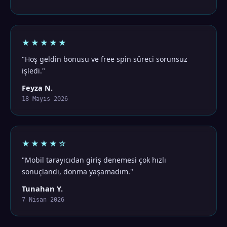
★★★★★
"Hoş geldin bonusu ve free spin süreci sorunsuz
işledi."
Feyza N.
18 Mayıs 2026
★★★★☆
"Mobil tarayıcıdan giriş denemesi çok hızlı
sonuçlandı, donma yaşamadım."
Tunahan Y.
7 Nisan 2026