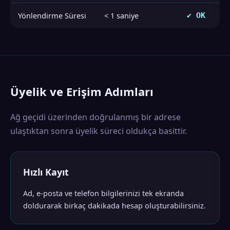
Yönlendirme Süresi
< 1 saniye
✔ OK
Üyelik ve Erişim Adımları
Ağ geçidi üzerinden doğrulanmış bir adrese
ulaştıktan sonra üyelik süreci oldukça basittir.
Hızlı Kayıt
Ad, e-posta ve telefon bilgilerinizi tek ekranda
doldurarak birkaç dakikada hesap oluşturabilirsiniz.