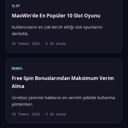
SLOT
MaxWin'de En Popüler 10 Slot Oyunu
Kullanıcıların en çok tercih ettiği slot oyunlarını
derledik.
26 Temmuz 2026 · 6 dk okuma
BONUS
Free Spin Bonuslarından Maksimum Verim
Alma
Ücretsiz çevirme haklarını en verimli şekilde kullanma
yöntemleri.
28 Temmuz 2026 · 5 dk okuma