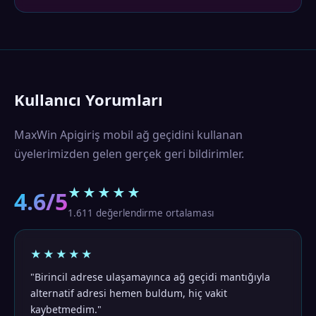
Kullanıcı Yorumları
MaxWin Apigiriş mobil ağ geçidini kullanan
üyelerimizden gelen gerçek geri bildirimler.
★★★★★
4.6/5
1.611 değerlendirme ortalaması
★★★★★
"Birincil adrese ulaşamayınca ağ geçidi mantığıyla
alternatif adresi hemen buldum, hiç vakit
kaybetmedim."