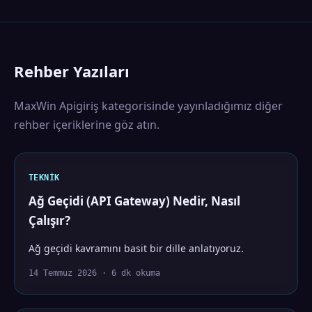
Rehber Yazıları
MaxWin Apigiriş kategorisinde yayınladığımız diğer
rehber içeriklerine göz atın.
TEKNIK
Ağ Geçidi (API Gateway) Nedir, Nasıl
Çalışır?
Ağ geçidi kavramını basit bir dille anlatıyoruz.
14 Temmuz 2026 · 6 dk okuma