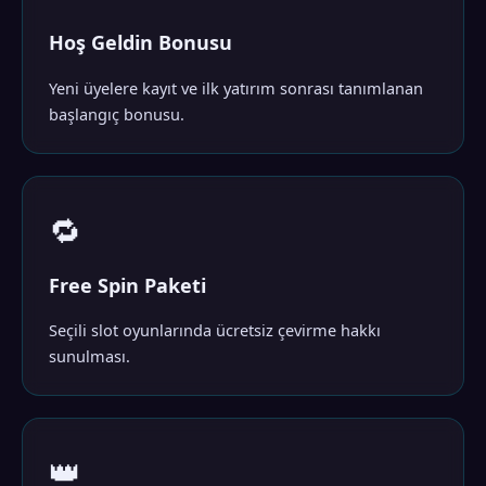
Hoş Geldin Bonusu
Yeni üyelere kayıt ve ilk yatırım sonrası tanımlanan
başlangıç bonusu.
🔁
Free Spin Paketi
Seçili slot oyunlarında ücretsiz çevirme hakkı
sunulması.
👑