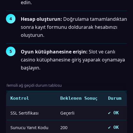
edin.
Hesap oluşturun:
Doğrulama tamamlandıktan
sonra kayıt formunu doldurarak hesabınızı
oluşturun.
Oyun kütüphanesine erişin:
Slot ve canlı
casino kütüphanesine giriş yaparak oynamaya
başlayın.
Temsili ağ geçidi durum tablosu
Kontrol
Beklenen Sonuç
Durum
SSL Sertifikası
Geçerli
✔ OK
Sunucu Yanıt Kodu
200
✔ OK