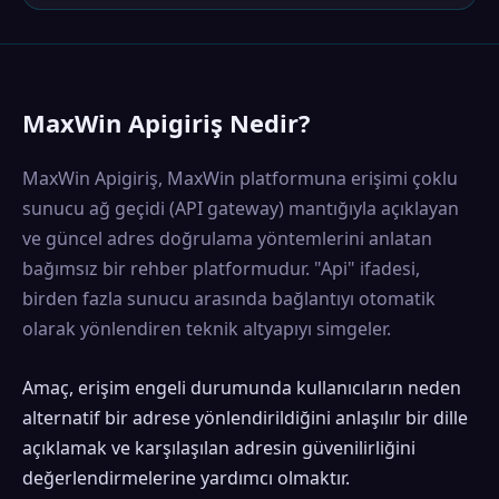
MaxWin Apigiriş Nedir?
MaxWin Apigiriş, MaxWin platformuna erişimi çoklu
sunucu ağ geçidi (API gateway) mantığıyla açıklayan
ve güncel adres doğrulama yöntemlerini anlatan
bağımsız bir rehber platformudur. "Api" ifadesi,
birden fazla sunucu arasında bağlantıyı otomatik
olarak yönlendiren teknik altyapıyı simgeler.
Amaç, erişim engeli durumunda kullanıcıların neden
alternatif bir adrese yönlendirildiğini anlaşılır bir dille
açıklamak ve karşılaşılan adresin güvenilirliğini
değerlendirmelerine yardımcı olmaktır.