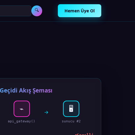
🔍
Hemen Üye Ol
Geçidi Akış Şeması
⌁
🖥️
→
api_gateway()
sunucu #2