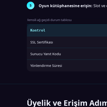
Oyun kütüphanesine erişin:
Slot ve
Temsili ağ geçidi durum tablosu
Kontrol
SSL Sertifikası
Sunucu Yanıt Kodu
Yönlendirme Süresi
Üyelik ve Erişim Adım