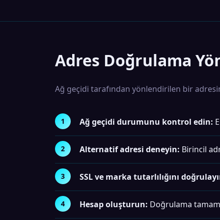
Adres Doğrulama Yö
Ağ geçidi tarafından yönlendirilen bir adresi
Ağ geçidi durumunu kontrol edin:
E
Alternatif adresi deneyin:
Birincil ad
SSL ve marka tutarlılığını doğrulayı
Hesap oluşturun:
Doğrulama tamamla