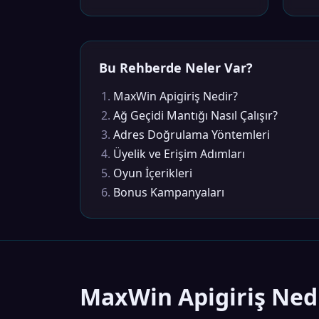
Bu Rehberde Neler Var?
MaxWin Apigiriş Nedir?
Ağ Geçidi Mantığı Nasıl Çalışır?
Adres Doğrulama Yöntemleri
Üyelik ve Erişim Adımları
Oyun İçerikleri
Bonus Kampanyaları
MaxWin Apigiriş Ned