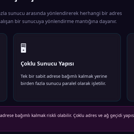
 fazla sunucu arasında yönlendirerek herhangi bir adres
 çalışan bir sunucuya yönlendirme mantığına dayanır.
🖥️
Çoklu Sunucu Yapısı
Tek bir sabit adrese bağımlı kalmak yerine
birden fazla sunucu paralel olarak işletilir.
 adrese bağımlı kalmak riskli olabilir. Çoklu adres ve ağ geçidi yap