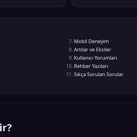
Mobil Deneyim
Artılar ve Eksiler
Kullanıcı Yorumları
Rehber Yazıları
Sıkça Sorulan Sorular
ir?