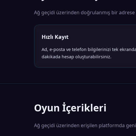
Ağ geçidi üzerinden doğrulanmış bir adrese u
Hızlı Kayıt
Ad, e-posta ve telefon bilgilerinizi tek ekran
dakikada hesap oluşturabilirsiniz.
Oyun İçerikleri
Ağ geçidi üzerinden erişilen platformda gen