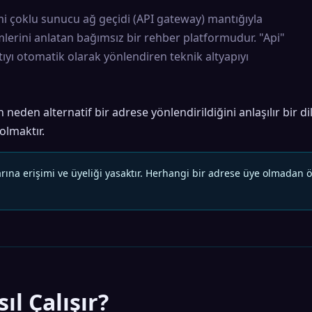
i çoklu sunucu ağ geçidi (API gateway) mantığıyla
erini anlatan bağımsız bir rehber platformudur. "Api"
ıyı otomatik olarak yönlendiren teknik altyapıyı
eden alternatif bir adrese yönlendirildiğini anlaşılır bir di
olmaktır.
mlarına erişimi ve üyeliği yasaktır. Herhangi bir adrese üye olmad
ıl Çalışır?