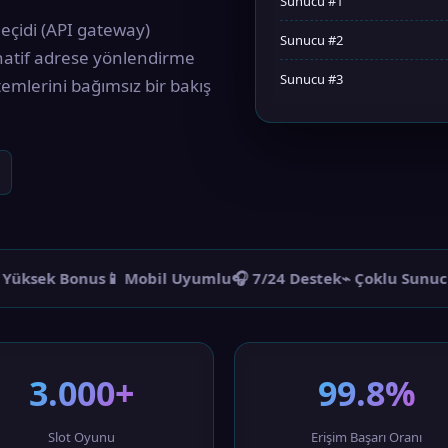
Sunucu #1
çidi (API gateway)
Sunucu #2
natif adrese yönlendirme
Sunucu #3
emlerini bağımsız bir bakış
k Bonus
📱 Mobil Uyumlu
🎧 7/24 Destek
⌁ Çoklu Sunucu Ağ Ge
3.000+
99.8%
Slot Oyunu
Erişim Başarı Oranı