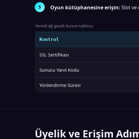
Oyun kütüphanesine erişin:
Slot ve
Temsili ağ geçidi durum tablosu
Kontrol
SSL Sertifikası
Sunucu Yanıt Kodu
Yönlendirme Süresi
Üyelik ve Erişim Adım