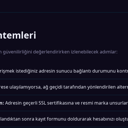
ntemleri
n güvenilirliğini değerlendirirken izlenebilecek adımlar:
rişmek istediğiniz adresin sunucu bağlantı durumunu kontr
rese ulaşılamıyorsa, ağ geçidi tarafından yönlendirilen altern
n:
Adresin geçerli SSL sertifikasına ve resmi marka unsurla
ndıktan sonra kayıt formunu doldurarak hesabınızı oluşt