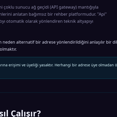
i çoklu sunucu ağ geçidi (API gateway) mantığıyla
erini anlatan bağımsız bir rehber platformudur. "Api"
ıyı otomatik olarak yönlendiren teknik altyapıyı
eden alternatif bir adrese yönlendirildiğini anlaşılır bir di
olmaktır.
mlarına erişimi ve üyeliği yasaktır. Herhangi bir adrese üye olmad
ıl Çalışır?