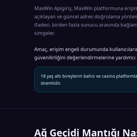
MaxWin Apigiriş, MaxWin platformuna erişim
açıklayan ve güncel adres doğrulama yönteml
ifadesi, birden fazla sunucu arasında bağlant
simgeler.
Amaç, erişim engeli durumunda kullanıcıların n
güvenilirliğini değerlendirmelerine yardımcı 
18 yaş altı bireylerin bahis ve casino platfor
önemlidir.
Ağ Geçidi Mantığı Nas