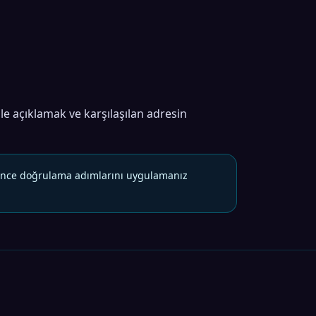
lle açıklamak ve karşılaşılan adresin
an önce doğrulama adımlarını uygulamanız