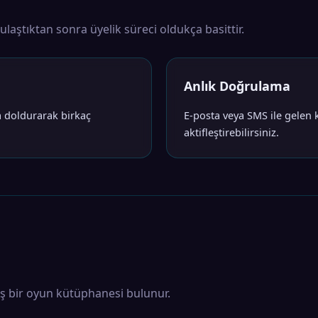
laştıktan sonra üyelik süreci oldukça basittir.
Anlık Doğrulama
da doldurarak birkaç
E-posta veya SMS ile gelen
aktifleştirebilirsiniz.
iş bir oyun kütüphanesi bulunur.