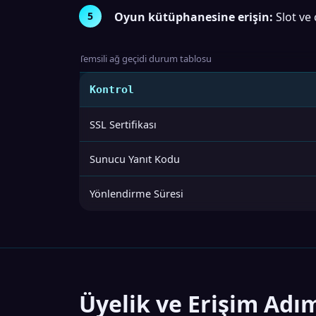
Oyun kütüphanesine erişin:
Slot ve
Temsili ağ geçidi durum tablosu
Kontrol
SSL Sertifikası
Sunucu Yanıt Kodu
Yönlendirme Süresi
Üyelik ve Erişim Adım