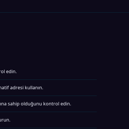
ol edin.
atif adresi kullanın.
rına sahip olduğunu kontrol edin.
urun.