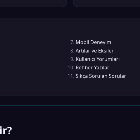
Mobil Deneyim
Artılar ve Eksiler
Kullanıcı Yorumları
Rehber Yazıları
Sıkça Sorulan Sorular
ir?