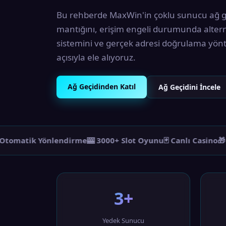
Bu rehberde MaxWin'in çoklu sunucu ağ ge
mantığını, erişim engeli durumunda alter
sistemini ve gerçek adresi doğrulama yönt
açısıyla ele alıyoruz.
Ağ Geçidinden Katıl
Ağ Geçidini İncele
ik Yönlendirme
🎰 3000+ Slot Oyunu
🃏 Canlı Casino
🎁 Yükse
3+
Yedek Sunucu