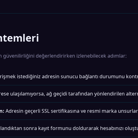
ntemleri
n güvenilirliğini değerlendirirken izlenebilecek adımlar:
rişmek istediğiniz adresin sunucu bağlantı durumunu kontr
rese ulaşılamıyorsa, ağ geçidi tarafından yönlendirilen altern
n:
Adresin geçerli SSL sertifikasına ve resmi marka unsurla
ndıktan sonra kayıt formunu doldurarak hesabınızı oluşt