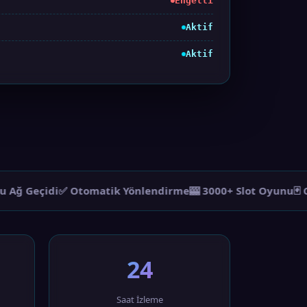
Engelli
Aktif
Aktif
çidi
✅ Otomatik Yönlendirme
🎰 3000+ Slot Oyunu
🃏 Canlı C
24
Saat İzleme